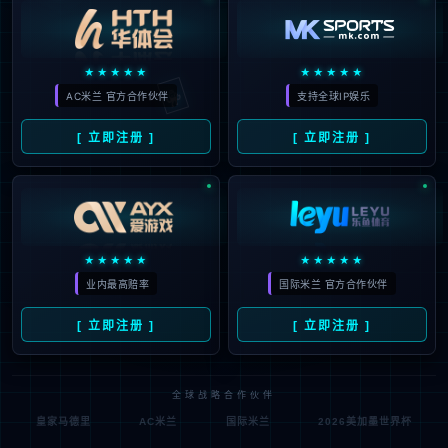
🃏
★★★★★
★★★★★
AC米兰 官方合作伙伴
支持全球IP娱乐
[ 立即注册 ]
[ 立即注册 ]
★★★★★
★★★★★
业内最高赔率
国际米兰 官方合作伙伴
[ 立即注册 ]
[ 立即注册 ]
全球战略合作伙伴
皇家马德里
AC米兰
国际米兰
2026美加墨世界杯