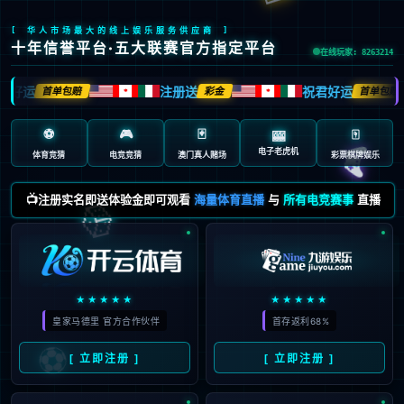
[ 华人市场最大的线上娱乐服务供应商 ]
十年信誉平台·五大联赛官方指定平台
在线玩家: 8263214
君好运
注册送
祝君好运
首单包赔
彩金
首单包赔
🍁
🍁
⚽
🎮
🃏
🀄️
🎰
🎮
电子老虎机
体育竞猜
电竞竞猜
澳门真人赌场
彩票棋牌娱乐
🎲
📺注册实名即送体验金即可观看
海量体育直播
与
所有电竞赛事
直播
★★★★★
★★★★★
皇家马德里 官方合作伙伴
首存返利68%
⚽
[ 立即注册 ]
[ 立即注册 ]