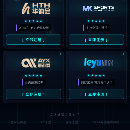
★★★★★
★★★★★
🃏
AC米兰 官方合作伙伴
支持全球IP娱乐
[ 立即注册 ]
[ 立即注册 ]
★★★★★
★★★★★
业内最高赔率
国际米兰 官方合作伙伴
[ 立即注册 ]
[ 立即注册 ]
全球战略合作伙伴
皇家马德里
AC米兰
国际米兰
2026美加墨世界杯