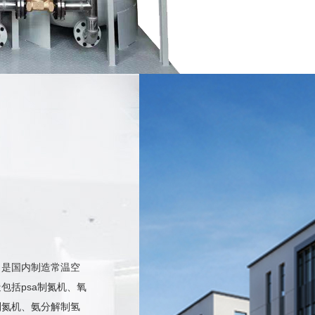
，是国内制造常温空
包括psa制氮机、氧
某大型SMT工厂向我司订购SMT行业用制···
制氮机、氨分解制氢