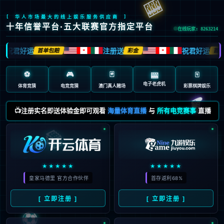
🎰
[ 华人市场最大的线上娱乐服务供应商 ]
十年信誉平台·五大联赛官方指定平台
在线玩家: 8263214
祝君好运
注册送
祝君好运
首单包赔
彩金
首单
🍁
🍁
⚽
🎮
🃏
🀄️
🎰
电子老虎机
体育竞猜
电竞竞猜
澳门真人赌场
彩票棋牌娱乐
🎮
📺注册实名即送体验金即可观看
海量体育直播
与
所有电竞赛事
直播
🎲
★★★★★
★★★★★
皇家马德里 官方合作伙伴
首存返利68%
[ 立即注册 ]
[ 立即注册 ]
⚽