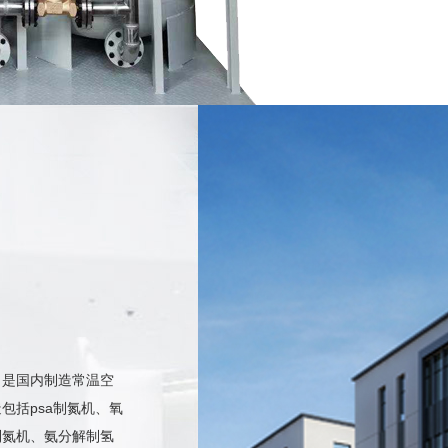
，是国内制造常温空
包括psa制氮机、氧
芜湖某汽车芯片厂与鸿锦利的高要求要指标制···
制氮机、氨分解制氢