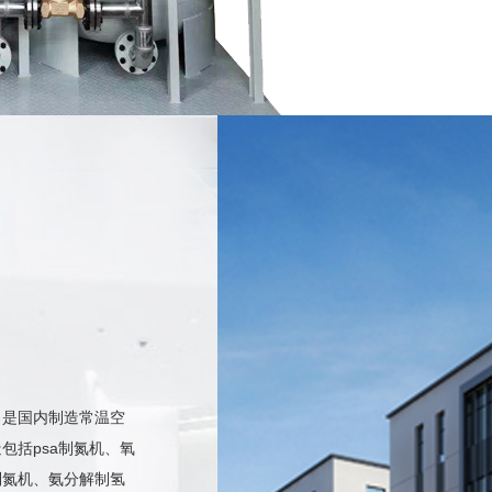
，是国内制造常温空
包括psa制氮机、氧
某大型SMT工厂向我司订购SMT行业用制···
制氮机、氨分解制氢