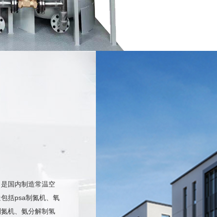
，是国内制造常温空
包括psa制氮机、氧
某大型SMT工厂向我司订购SMT行业用制···
制氮机、氨分解制氢