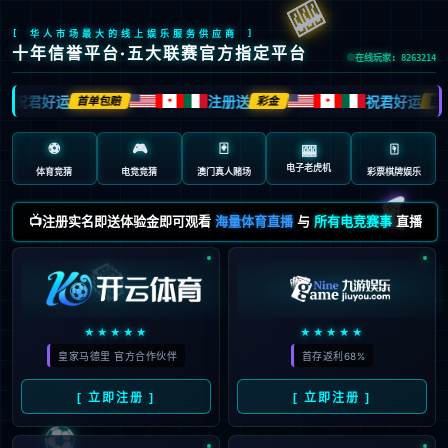
🎰
[ 华人市场最大的线上娱乐服务供应商 ]
十年信誉平台·五大联赛官方指定平台
在线玩家: 8263214
祝君好运
注册送
祝君好运
首单包赔
彩金
首单
🍁
🍁
⚽
🎮
🃏
🀄️
🎰
电子老虎机
体育竞猜
电竞竞猜
澳门真人赌场
彩票棋牌娱乐
🎮
📺注册实名即送体验金即可观看
海量体育直播
与
所有电竞赛事
直播
🎲
★★★★★
★★★★★
皇家马德里 官方合作伙伴
首存返利68%
[ 立即注册 ]
[ 立即注册 ]
⚽