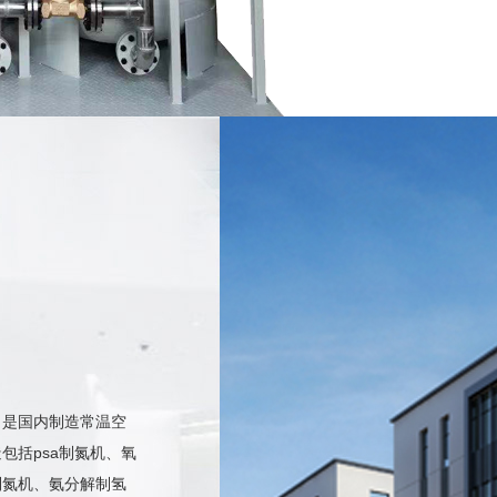
，是国内制造常温空
包括psa制氮机、氧
某大型SMT工厂向我司订购SMT行业用制···
制氮机、氨分解制氢