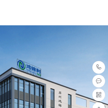
芜湖某汽车芯片厂与鸿锦利的高要求要指标制···
交